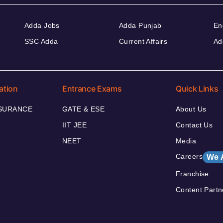
Adda Jobs
Adda Punjab
En
SSC Adda
Current Affairs
Ad
ation
Entrance Exams
Quick Links
NSURANCE
GATE & ESE
About Us
IIT JEE
Contact Us
NEET
Media
Careers
We 
Franchise
Content Partn