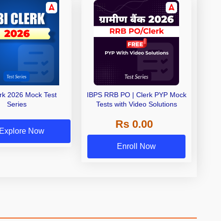
erk 2026 Mock Test
IBPS RRB PO | Clerk PYP Mock
Series
Tests with Video Solutions
Rs 0.00
Explore Now
Enroll Now