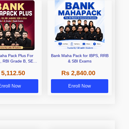
aha Pack Plus For
Bank Maha Pack for IBPS, RRB
I, RBI Grade B, SEBI
& SBI Exams
 NABARD Grade A and
 5,112.50
Rs 2,840.00
de A & Grade B Bank
Exams
Enroll Now
Enroll Now