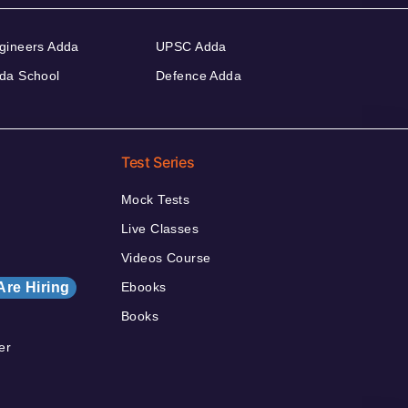
gineers Adda
UPSC Adda
da School
Defence Adda
Test Series
Mock Tests
Live Classes
Videos Course
Are Hiring
Ebooks
Books
er