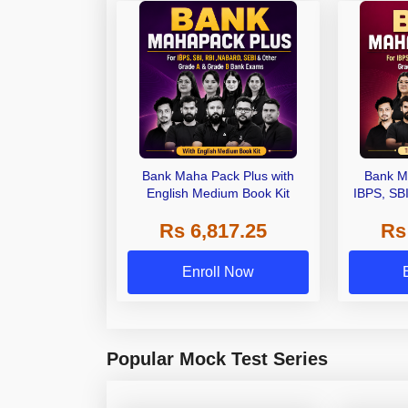
Bank Maha Pack Plus with
Bank M
English Medium Book Kit
IBPS, SB
Grade A,
Rs 6,817.25
Rs
Other Gra
Enroll Now
Popular Mock Test Series