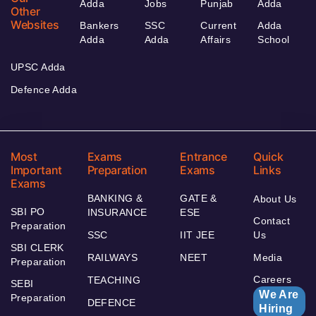
Adda
Jobs
Punjab
Adda
Other
Websites
Bankers
SSC
Current
Adda
Adda
Adda
Affairs
School
UPSC Adda
Defence Adda
Most
Exams
Entrance
Quick
Important
Preparation
Exams
Links
Exams
BANKING &
GATE &
About Us
SBI PO
INSURANCE
ESE
Contact
Preparation
SSC
IIT JEE
Us
SBI CLERK
RAILWAYS
NEET
Media
Preparation
Careers
TEACHING
SEBI
We Are
Preparation
DEFENCE
Hiring