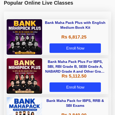
Popular Online Live Classes
Bank Maha Pack Plus with English
Medium Book Kit
Rs 6,817.25
Enroll Now
Bank Maha Pack Plus For IBPS,
SBI, RBI Grade B, SEBI Grade A,
NABARD Grade A and Other Grade
Rs 5,112.50
A & Grade B Bank Exams
Enroll Now
Bank Maha Pack for IBPS, RRB &
SBI Exams