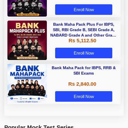
Enroll Now
Bank Maha Pack Plus For IBPS,
SBI, RBI Grade B, SEBI Grade A,
NABARD Grade A and Other Grade
Rs 5,112.50
A & Grade B Bank Exams
Enroll Now
Bank Maha Pack for IBPS, RRB &
SBI Exams
Rs 2,840.00
Enroll Now
Popular Mock Test Series