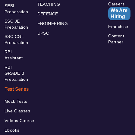
Careers
TEACHING
SEBI
We Are
Preparation
DEFENCE
Hiring
SSC JE
ENGINEERING
Franchise
Preparation
UPSC
Content
SSC CGL
Partner
Preparation
RBI
Assistant
RBI
GRADE B
Preparation
Test Series
Mock Tests
Live Classes
Videos Course
Ebooks