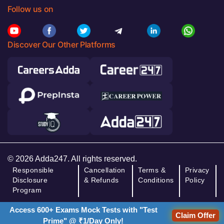
Follow us on
Discover Our Other Platforms
© 2026 Adda247. All rights reserved.
Responsible
Cancellation
Terms &
Privacy
Disclosure
& Refunds
Conditions
Policy
Program
Access 600+ Exams Mock Tests with "Test
Claim Offer
Prime" @ ₹1/Day Only!