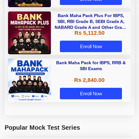
Bank Maha Pack Plus For IBPS,
SBI, RBI Grade B, SEBI Grade A,
NABARD Grade A and Other Grade
Rs 5,112.50
A & Grade B Bank Exams
Enroll Now
Bank Maha Pack for IBPS, RRB &
SBI Exams
Rs 2,840.00
Enroll Now
Popular Mock Test Series