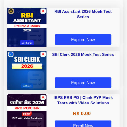
RBI Assistant 2026 Mock Test
Series
Explore Now
SBI Clerk 2026 Mock Test Series
Explore Now
IBPS RRB PO | Clerk PYP Mock
Tests with Video Solutions
Rs 0.00
Enroll Now