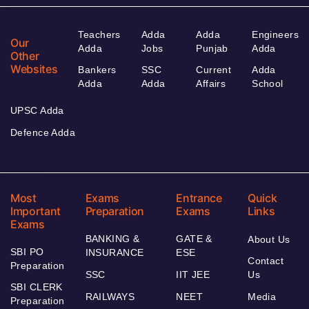
Teachers
Adda
Adda
Engineers
Our
Adda
Jobs
Punjab
Adda
Other
Websites
Bankers
SSC
Current
Adda
Adda
Adda
Affairs
School
UPSC Adda
Defence Adda
Most
Exams
Entrance
Quick
Important
Preparation
Exams
Links
Exams
BANKING &
GATE &
About Us
SBI PO
INSURANCE
ESE
Contact
Preparation
SSC
IIT JEE
Us
SBI CLERK
RAILWAYS
NEET
Media
Preparation