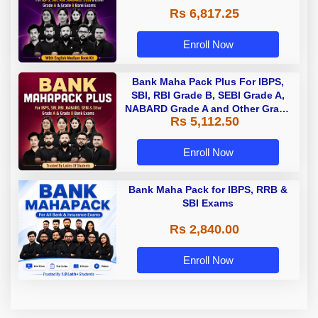
Rs 6,817.25
Enroll Now
Bank Maha Pack Plus For IBPS,
SBI, RBI Grade B, SEBI Grade A,
NABARD Grade A and Other Grade
Rs 5,112.50
A & Grade B Bank Exams
Enroll Now
Bank Maha Pack for IBPS, RRB &
SBI Exams
Rs 2,840.00
Enroll Now