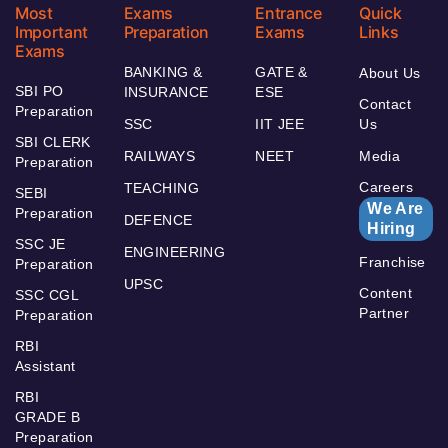
Most
Exams
Entrance
Quick
Important
Preparation
Exams
Links
Exams
BANKING &
GATE &
About Us
SBI PO
INSURANCE
ESE
Contact
Preparation
SSC
IIT JEE
Us
SBI CLERK
RAILWAYS
NEET
Media
Preparation
Careers
TEACHING
SEBI
We Are
Preparation
DEFENCE
Hiring
SSC JE
ENGINEERING
Franchise
Preparation
UPSC
Content
SSC CGL
Partner
Preparation
RBI
Assistant
RBI
GRADE B
Preparation