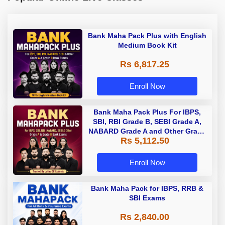
Bank Maha Pack Plus with English
Medium Book Kit
Rs 6,817.25
Enroll Now
Bank Maha Pack Plus For IBPS,
SBI, RBI Grade B, SEBI Grade A,
NABARD Grade A and Other Grade
Rs 5,112.50
A & Grade B Bank Exams
Enroll Now
Bank Maha Pack for IBPS, RRB &
SBI Exams
Rs 2,840.00