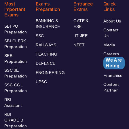
Most
Exams
Entrance
Quick
Important
Preparation
Exams
Links
Exams
BANKING &
GATE &
About Us
SBI PO
INSURANCE
ESE
Contact
Preparation
SSC
IIT JEE
Us
SBI CLERK
RAILWAYS
NEET
Media
Preparation
Careers
TEACHING
SEBI
We Are
Preparation
DEFENCE
Hiring
SSC JE
ENGINEERING
Franchise
Preparation
UPSC
Content
SSC CGL
Partner
Preparation
RBI
Assistant
RBI
GRADE B
Preparation