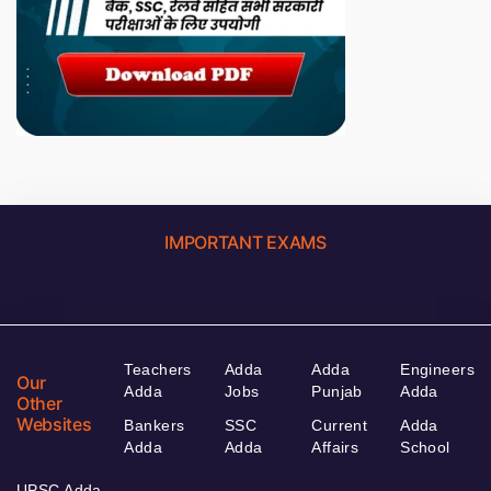
IMPORTANT EXAMS
Teachers
Adda
Adda
Engineers
Our
Adda
Jobs
Punjab
Adda
Other
Websites
Bankers
SSC
Current
Adda
Adda
Adda
Affairs
School
UPSC Adda