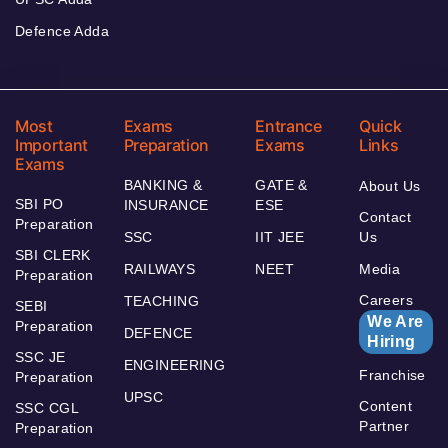
Defence Adda
Most
Exams
Entrance
Quick
Important
Preparation
Exams
Links
Exams
BANKING &
GATE &
About Us
SBI PO
INSURANCE
ESE
Contact
Preparation
SSC
IIT JEE
Us
SBI CLERK
RAILWAYS
NEET
Media
Preparation
Careers
TEACHING
SEBI
We Are
Preparation
DEFENCE
Hiring
SSC JE
ENGINEERING
Franchise
Preparation
UPSC
Content
SSC CGL
Partner
Preparation