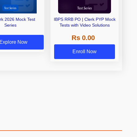
erk 2026 Mock Test
IBPS RRB PO | Clerk PYP Mock
Series
Tests with Video Solutions
Rs 0.00
Explore Now
Enroll Now