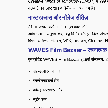
Creative Minds of Tomorrow (CMOT)
में 799 म
48-घंटे का ShortsTV चैलेंज एक आकर्षण है।
मास्टरक्लास और नॉलेज सीरीज़
21 मास्टरक्लास/पैनल में प्रमुख वक्ता होंगे—
आमिर खान, अनुपम खेर, विधु विनोद चोपड़ा, क्रिस्टोफर 
विषय: अभिनय, संपादन, VFX, छायांकन, CinemAI
WAVES Film Bazaar – रचनात्मक अर्थ
पुनर्ब्रांडेड WAVES Film Bazaar (19वां संस्करण, 
सह-उत्पादन बाजार
स्क्रीनराइटर्स लैब
वर्क-इन-प्रोग्रेस लैब
व्यूइंग रूम