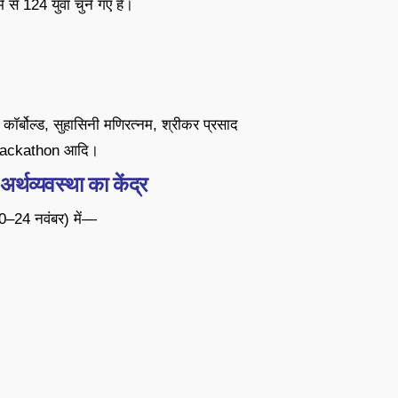
ें से 124 युवा चुने गए हैं।
कॉर्बोल्ड, सुहासिनी मणिरत्नम, श्रीकर प्रसाद
 Hackathon आदि।
व्यवस्था का केंद्र
20–24 नवंबर) में—