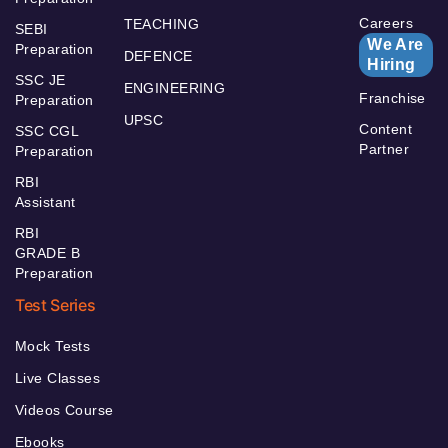
Careers
TEACHING
SEBI
We Are
Preparation
DEFENCE
Hiring
SSC JE
ENGINEERING
Franchise
Preparation
UPSC
Content
SSC CGL
Partner
Preparation
RBI
Assistant
RBI
GRADE B
Preparation
Test Series
Mock Tests
Live Classes
Videos Course
Ebooks