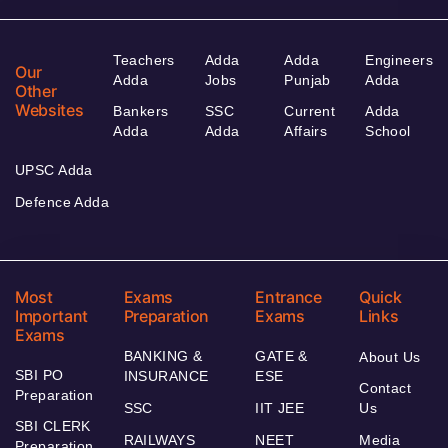
Teachers
Adda
Adda
Engineers
Our
Adda
Jobs
Punjab
Adda
Other
Websites
Bankers
SSC
Current
Adda
Adda
Adda
Affairs
School
UPSC Adda
Defence Adda
Most
Exams
Entrance
Quick
Important
Preparation
Exams
Links
Exams
BANKING &
GATE &
About Us
SBI PO
INSURANCE
ESE
Contact
Preparation
SSC
IIT JEE
Us
SBI CLERK
RAILWAYS
NEET
Media
Preparation