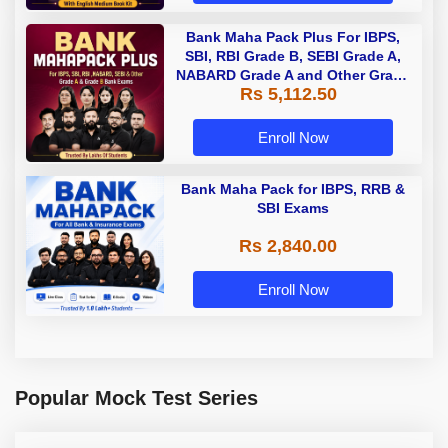
Bank Maha Pack Plus For IBPS,
SBI, RBI Grade B, SEBI Grade A,
NABARD Grade A and Other Grade
Rs 5,112.50
A & Grade B Bank Exams
Enroll Now
Bank Maha Pack for IBPS, RRB &
SBI Exams
Rs 2,840.00
Enroll Now
Popular Mock Test Series