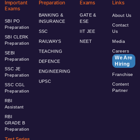
Important
Preparation
Exams
Links
Exams
BANKING &
GATE &
About Us
SBI PO
INSURANCE
ESE
Contact
Preparation
SSC
IIT JEE
Us
SBI CLERK
RAILWAYS
NEET
Media
Preparation
Careers
TEACHING
SEBI
We Are
Preparation
DEFENCE
Hiring
SSC JE
ENGINEERING
Franchise
Preparation
UPSC
Content
SSC CGL
Partner
Preparation
RBI
Assistant
RBI
GRADE B
Preparation
Test Series