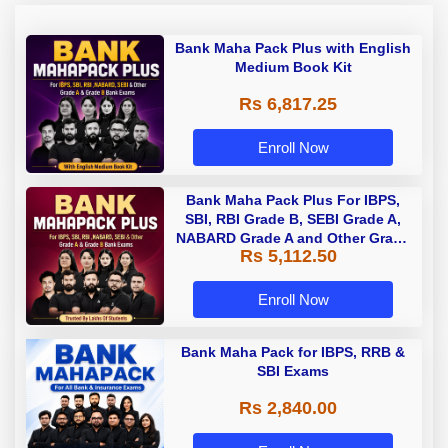
Bank Maha Pack Plus with English
Medium Book Kit
Rs 6,817.25
Enroll Now
Bank Maha Pack Plus For IBPS,
SBI, RBI Grade B, SEBI Grade A,
NABARD Grade A and Other Grade
Rs 5,112.50
A & Grade B Bank Exams
Enroll Now
Bank Maha Pack for IBPS, RRB &
SBI Exams
Rs 2,840.00