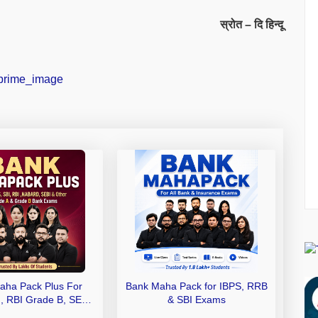
स्रोत – दि हिन्दू
aha Pack Plus For
Bank Maha Pack for IBPS, RRB
I, RBI Grade B, SEBI
& SBI Exams
 NABARD Grade A and