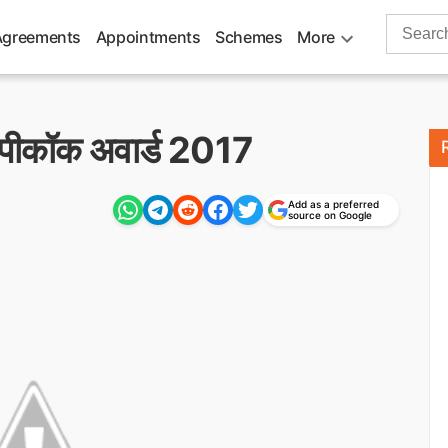
Search
Agreements
Appointments
Schemes
More
for:
 पीकॉक अवार्ड 2017
Add as a preferred
source on Google