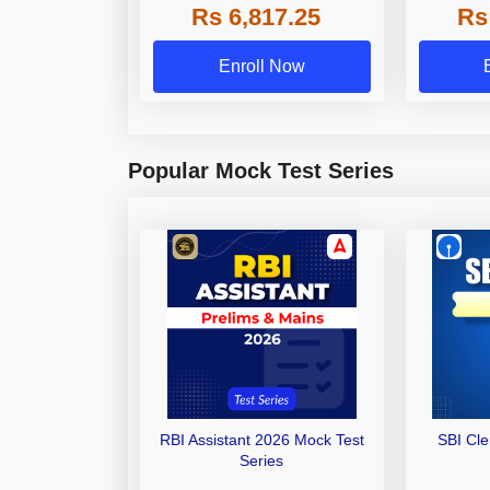
Rs 6,817.25
Rs
Other Gra
Enroll Now
Popular Mock Test Series
RBI Assistant 2026 Mock Test
SBI Cl
Series