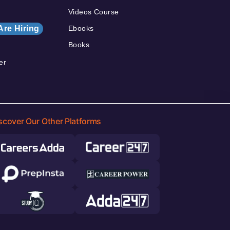
Videos Course
Are Hiring
Ebooks
Books
er
scover Our Other Platforms