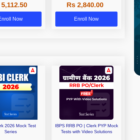
 5,112.50
Rs 2,840.00
de A & Grade B Bank
Exams
Enroll Now
Enroll Now
erk 2026 Mock Test
IBPS RRB PO | Clerk PYP Mock
Series
Tests with Video Solutions