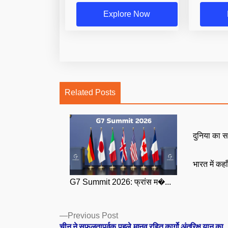
Explore Now
Related Posts
दुनिया का स
भारत में कहा
G7 Summit 2026: फ्रांस म�...
Posts
Previous
Previous Post
post:
चीन ने सफलतापूर्वक पहले मानव रहित कार्गो अंतरिक्ष यान का