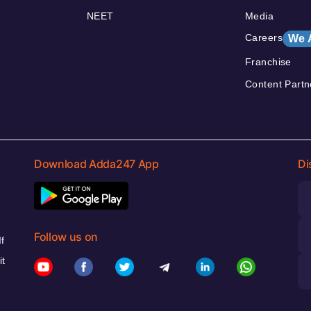
NEET
Media
Careers
We 
Franchise
Content Partn
Download Adda247 App
Di
Follow us on
f
it