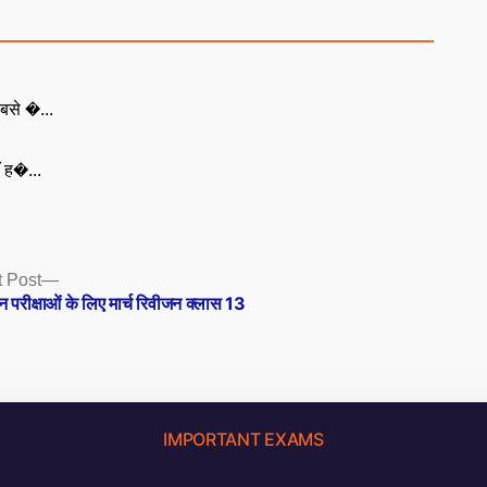
बसे �...
ँ ह�...
Next
 Post
post:
्न परीक्षाओं के लिए मार्च रिवीजन क्लास 13
IMPORTANT EXAMS