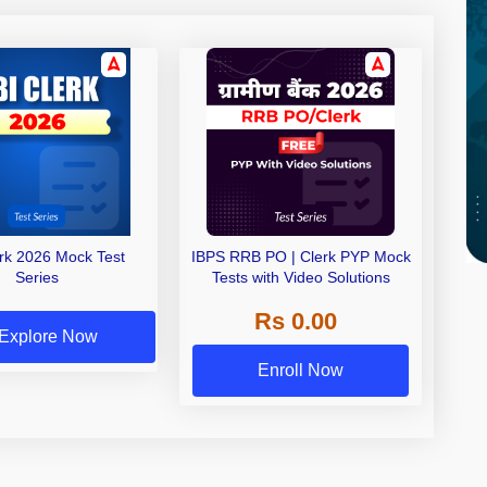
erk 2026 Mock Test
IBPS RRB PO | Clerk PYP Mock
Series
Tests with Video Solutions
Rs 0.00
Explore Now
Enroll Now