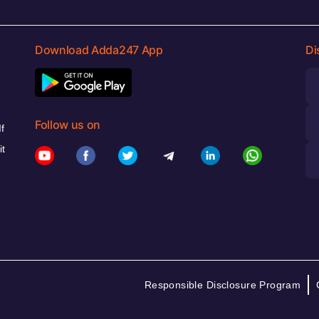
Download Adda247 App
Di
Follow us on
f
it
Responsible Disclosure Program