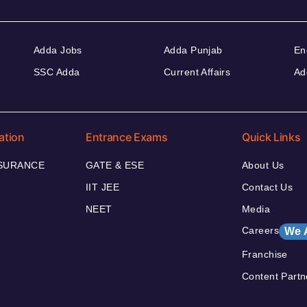
Adda Jobs
Adda Punjab
En
SSC Adda
Current Affairs
Ad
ation
Entrance Exams
Quick Links
NSURANCE
GATE & ESE
About Us
IIT JEE
Contact Us
NEET
Media
Careers
We 
Franchise
Content Partn