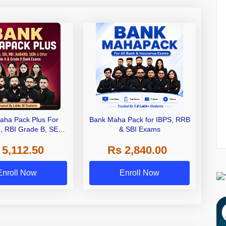
aha Pack Plus For
Bank Maha Pack for IBPS, RRB
I, RBI Grade B, SEBI
& SBI Exams
 NABARD Grade A and
 5,112.50
Rs 2,840.00
de A & Grade B Bank
Exams
Enroll Now
Enroll Now