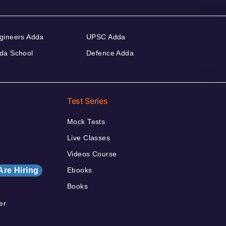
gineers Adda
UPSC Adda
da School
Defence Adda
Test Series
Mock Tests
Live Classes
Videos Course
Are Hiring
Ebooks
Books
er