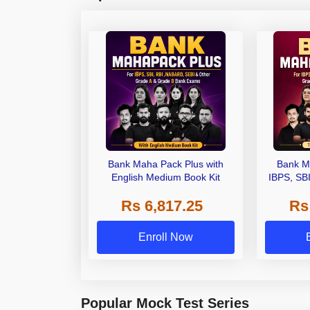
Bank Maha Pack Plus with
Bank M
English Medium Book Kit
IBPS, SB
Grade A,
Rs 6,817.25
Rs
Other Gra
Enroll Now
Popular Mock Test Series