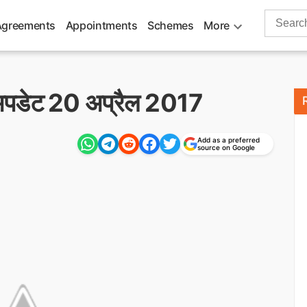
Search
Agreements
Appointments
Schemes
More
for:
े अपडेट 20 अप्रैल 2017
Add as a preferred
source on Google