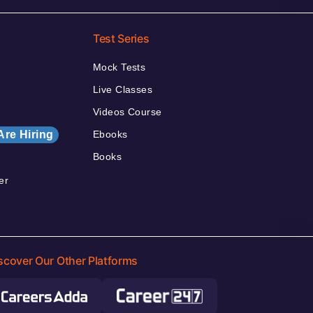
Test Series
Mock Tests
Live Classes
Videos Course
Are Hiring
Ebooks
Books
er
scover Our Other Platforms