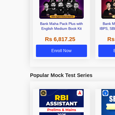
Bank Maha Pack Plus with
Bank M
English Medium Book Kit
IBPS, SB
Grade A,
Rs 6,817.25
Rs
Other Gra
Enroll Now
Popular Mock Test Series