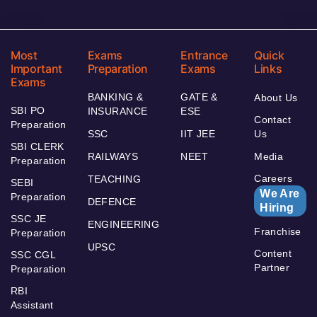
Most
Exams
Entrance
Quick
Important
Preparation
Exams
Links
Exams
BANKING &
GATE &
About Us
SBI PO
INSURANCE
ESE
Contact
Preparation
SSC
IIT JEE
Us
SBI CLERK
RAILWAYS
NEET
Media
Preparation
Careers
TEACHING
SEBI
We Are
Preparation
DEFENCE
Hiring
SSC JE
ENGINEERING
Franchise
Preparation
UPSC
Content
SSC CGL
Partner
Preparation
RBI
Assistant