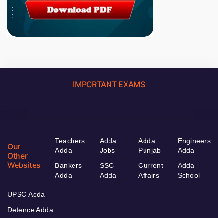
IMPORTANT EXAMS
Teachers
Adda
Adda
Engineers
Our
Adda
Jobs
Punjab
Adda
Other
Websites
Bankers
SSC
Current
Adda
Adda
Adda
Affairs
School
UPSC Adda
Defence Adda