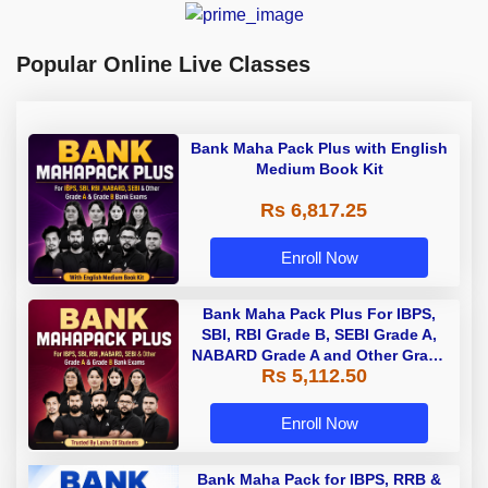
Popular Online Live Classes
Bank Maha Pack Plus with English
Medium Book Kit
Rs 6,817.25
Enroll Now
Bank Maha Pack Plus For IBPS,
SBI, RBI Grade B, SEBI Grade A,
NABARD Grade A and Other Grade
Rs 5,112.50
A & Grade B Bank Exams
Enroll Now
Bank Maha Pack for IBPS, RRB &