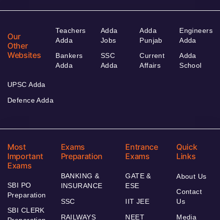
Teachers
Adda
Adda
Engineers
Our
Adda
Jobs
Punjab
Adda
Other
Websites
Bankers
SSC
Current
Adda
Adda
Adda
Affairs
School
UPSC Adda
Defence Adda
Most
Exams
Entrance
Quick
Important
Preparation
Exams
Links
Exams
BANKING &
GATE &
About Us
SBI PO
INSURANCE
ESE
Contact
Preparation
SSC
IIT JEE
Us
SBI CLERK
RAILWAYS
NEET
Media
Preparation