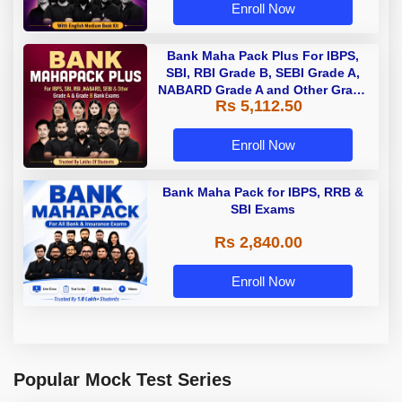
Enroll Now
Bank Maha Pack Plus For IBPS,
SBI, RBI Grade B, SEBI Grade A,
NABARD Grade A and Other Grade
Rs 5,112.50
A & Grade B Bank Exams
Enroll Now
Bank Maha Pack for IBPS, RRB &
SBI Exams
Rs 2,840.00
Enroll Now
Popular Mock Test Series