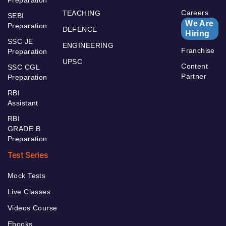
Careers
TEACHING
SEBI
We Are
Preparation
DEFENCE
Hiring
SSC JE
ENGINEERING
Franchise
Preparation
UPSC
Content
SSC CGL
Partner
Preparation
RBI
Assistant
RBI
GRADE B
Preparation
Test Series
Mock Tests
Live Classes
Videos Course
Ebooks