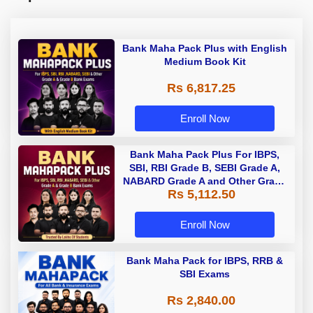
Bank Maha Pack Plus with English
Medium Book Kit
Rs 6,817.25
Enroll Now
Bank Maha Pack Plus For IBPS,
SBI, RBI Grade B, SEBI Grade A,
NABARD Grade A and Other Grade
Rs 5,112.50
A & Grade B Bank Exams
Enroll Now
Bank Maha Pack for IBPS, RRB &
SBI Exams
Rs 2,840.00