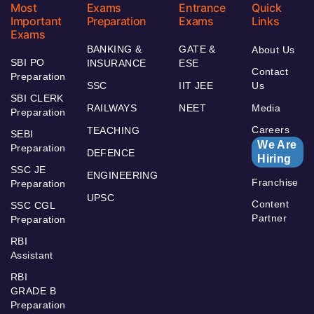
Most
Exams
Entrance
Quick
Important
Preparation
Exams
Links
Exams
BANKING &
GATE &
About Us
SBI PO
INSURANCE
ESE
Contact
Preparation
SSC
IIT JEE
Us
SBI CLERK
RAILWAYS
NEET
Media
Preparation
Careers
TEACHING
SEBI
We Are
Preparation
DEFENCE
Hiring
SSC JE
ENGINEERING
Franchise
Preparation
UPSC
Content
SSC CGL
Partner
Preparation
RBI
Assistant
RBI
GRADE B
Preparation