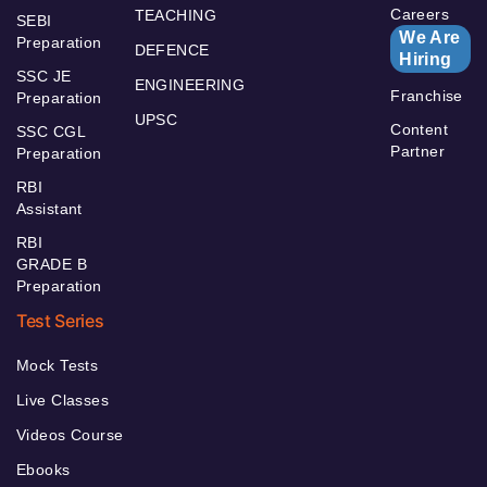
Careers
TEACHING
SEBI
We Are
Preparation
DEFENCE
Hiring
SSC JE
ENGINEERING
Franchise
Preparation
UPSC
Content
SSC CGL
Partner
Preparation
RBI
Assistant
RBI
GRADE B
Preparation
Test Series
Mock Tests
Live Classes
Videos Course
Ebooks