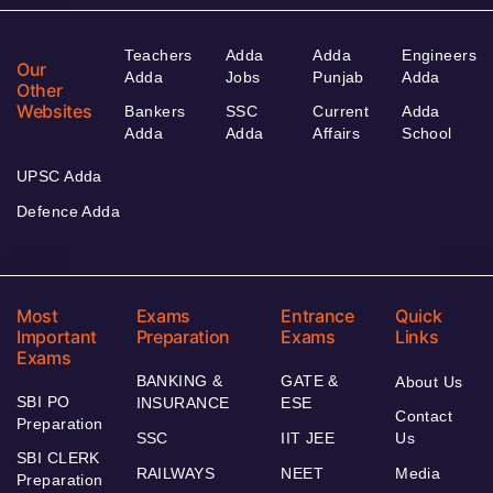
Teachers
Adda
Adda
Engineers
Our
Adda
Jobs
Punjab
Adda
Other
Websites
Bankers
SSC
Current
Adda
Adda
Adda
Affairs
School
UPSC Adda
Defence Adda
Most
Exams
Entrance
Quick
Important
Preparation
Exams
Links
Exams
BANKING &
GATE &
About Us
SBI PO
INSURANCE
ESE
Contact
Preparation
SSC
IIT JEE
Us
SBI CLERK
RAILWAYS
NEET
Media
Preparation