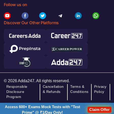
Follow us on
Discover Our Other Platforms
© 2026 Adda247. All rights reserved.
Responsible
Cancellation
Terms &
Privacy
Disclosure
& Refunds
Conditions
Policy
Program
Access 600+ Exams Mock Tests with "Test
Claim Offer
Prime" @ ₹1/Day Only!