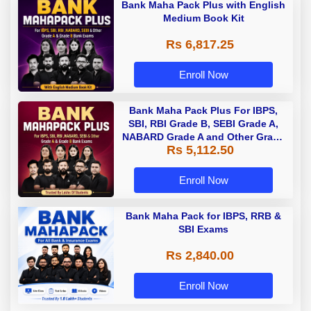
Bank Maha Pack Plus with English
Medium Book Kit
Rs 6,817.25
Enroll Now
Bank Maha Pack Plus For IBPS,
SBI, RBI Grade B, SEBI Grade A,
NABARD Grade A and Other Grade
Rs 5,112.50
A & Grade B Bank Exams
Enroll Now
Bank Maha Pack for IBPS, RRB &
SBI Exams
Rs 2,840.00
Enroll Now