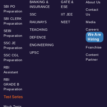
BANKING &
GATE &
About Us
SBI PO
INSURANCE
ESE
Contact
Preparation
SSC
IIT JEE
Us
SBI CLERK
RAILWAYS
NEET
Media
Preparation
Careers
TEACHING
SEBI
We Are
Preparation
DEFENCE
Hiring
SSC JE
ENGINEERING
Franchise
Preparation
UPSC
Content
SSC CGL
Partner
Preparation
RBI
Assistant
RBI
GRADE B
Preparation
Test Series
Mock Tests