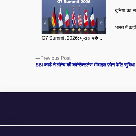
दुनिया का स
भारत में कहा
G7 Summit 2026: फ्रांस म�...
Posts
Previous
Previous Post
post:
SBI कार्ड ने लॉन्च की कॉन्टैक्टलेस मोबाइल फ़ोन पेमेंट सुविधा
navigation