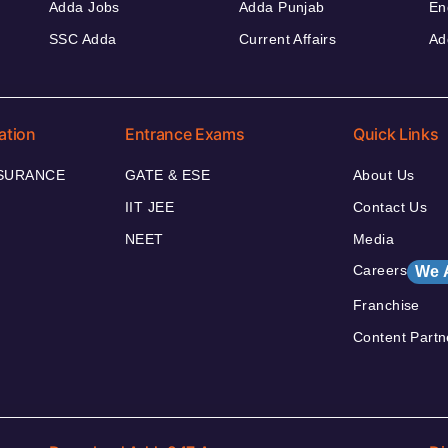
Adda Jobs
Adda Punjab
En
SSC Adda
Current Affairs
Ad
ation
Entrance Exams
Quick Links
NSURANCE
GATE & ESE
About Us
IIT JEE
Contact Us
NEET
Media
Careers
We 
Franchise
Content Partn