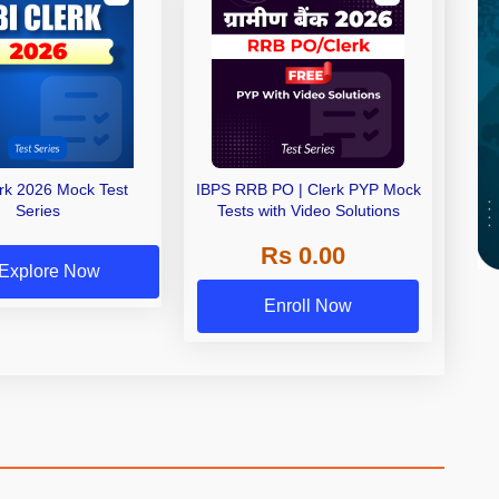
erk 2026 Mock Test
IBPS RRB PO | Clerk PYP Mock
Series
Tests with Video Solutions
Rs 0.00
Explore Now
Enroll Now