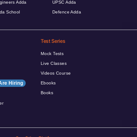
gineers Adda
UPSC Adda
da School
Defence Adda
Test Series
Mock Tests
Live Classes
Videos Course
Are Hiring
Ebooks
Books
er