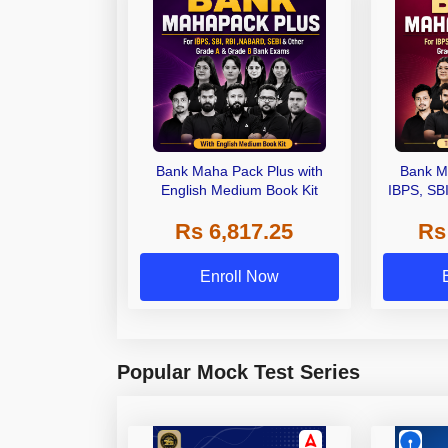
Bank Maha Pack Plus with
Bank M
English Medium Book Kit
IBPS, SB
Grade A,
Rs 6,817.25
Rs
Other Gra
Enroll Now
Popular Mock Test Series