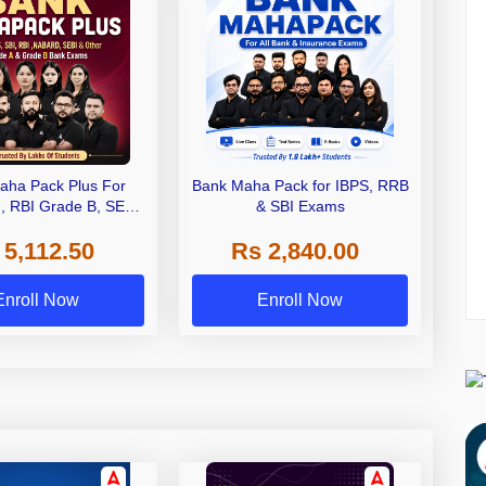
aha Pack Plus For
Bank Maha Pack for IBPS, RRB
I, RBI Grade B, SEBI
& SBI Exams
 NABARD Grade A and
 5,112.50
Rs 2,840.00
de A & Grade B Bank
Exams
Enroll Now
Enroll Now