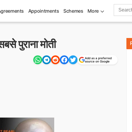
Search
Agreements
Appointments
Schemes
More
for:
 सबसे पुराना मोती
Add as a preferred
source on Google