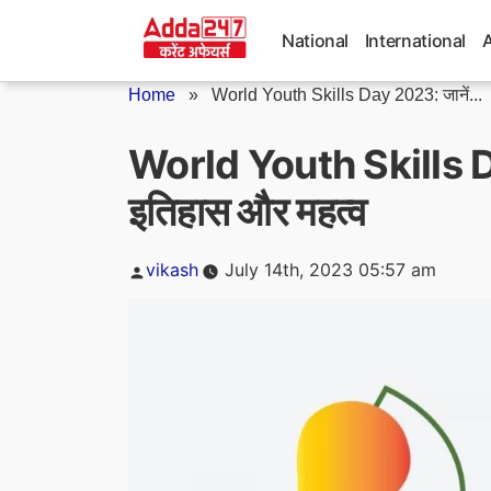
Skip
to
National
International
content
Home
»
World Youth Skills Day 2023: जानें...
World Youth Skills Da
इतिहास और महत्व
Posted
vikash
July 14th, 2023 05:57 am
by