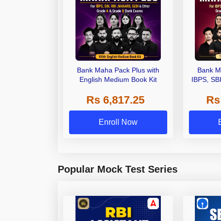
Bank Maha Pack Plus with
Bank M
English Medium Book Kit
IBPS, SB
Grade A,
Rs 6,817.25
Rs
Other Gra
Enroll Now
Popular Mock Test Series