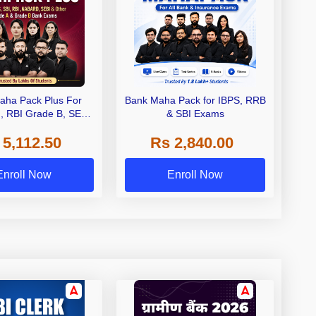
aha Pack Plus For
Bank Maha Pack for IBPS, RRB
I, RBI Grade B, SEBI
& SBI Exams
 NABARD Grade A and
 5,112.50
Rs 2,840.00
de A & Grade B Bank
Exams
Enroll Now
Enroll Now