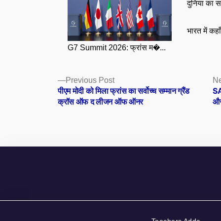
दुनिया का स
भारत में कहा
G7 Summit 2026: फ्रांस म�...
Posts
Previous
Previous Post
Ne
post:
पीएम मोदी को मिला फ्रांस का सर्वोच्च सम्मान ग्रैंड
SA
navigation
क्रॉस ऑफ द लीजन ऑफ ऑनर
और 