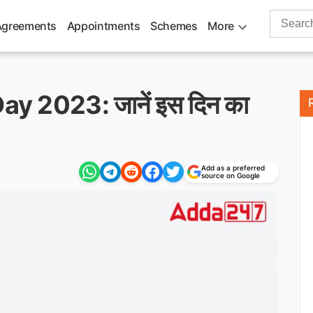
Search
Agreements
Appointments
Schemes
More
for:
y 2023: जानें इस दिन का
Add as a preferred
source on Google