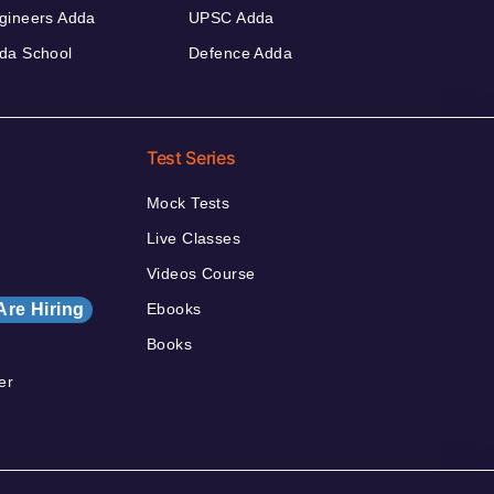
gineers Adda
UPSC Adda
da School
Defence Adda
Test Series
Mock Tests
Live Classes
Videos Course
Are Hiring
Ebooks
Books
er