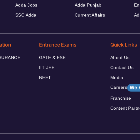
Adda Jobs
Adda Punjab
En
SSC Adda
Current Affairs
Ad
ation
Entrance Exams
Quick Links
NSURANCE
GATE & ESE
About Us
IIT JEE
Contact Us
NEET
Media
Careers
We 
Franchise
Content Partn