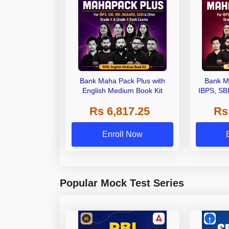
Bank Maha Pack Plus with
Bank M
English Medium Book Kit
IBPS, SB
Grade A,
Rs 6,817.25
Rs
Other Gra
Enroll Now
Popular Mock Test Series