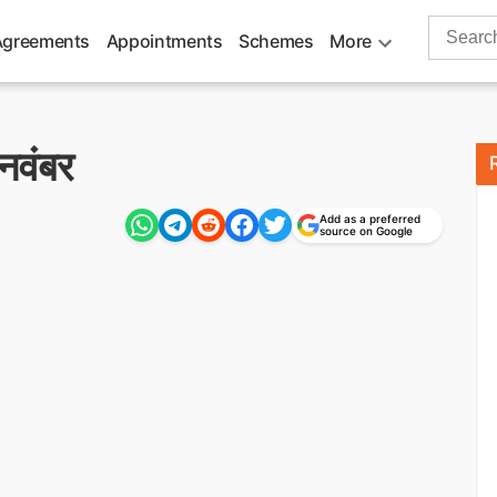
Search
Agreements
Appointments
Schemes
More
for:
 नवंबर
Add as a preferred
source on Google