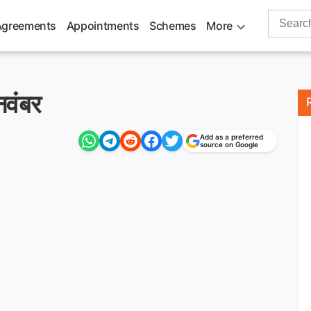
Search
Agreements
Appointments
Schemes
More
for:
नवंबर
Add as a preferred
source on Google