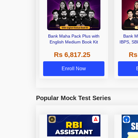
Bank Maha Pack Plus with
Bank M
English Medium Book Kit
IBPS, SB
Grade A,
Rs 6,817.25
Rs
Other Gra
Enroll Now
Popular Mock Test Series