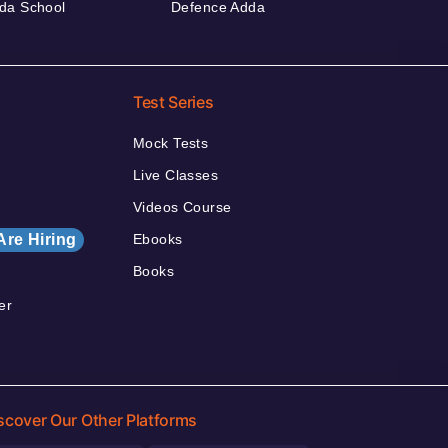
da School
Defence Adda
Test Series
Mock Tests
Live Classes
Videos Course
Are Hiring
Ebooks
Books
er
scover Our Other Platforms