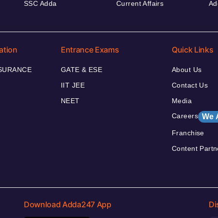
SSC Adda
Current Affairs
Ad
ation
Entrance Exams
Quick Links
NSURANCE
GATE & ESE
About Us
IIT JEE
Contact Us
NEET
Media
Careers
We 
Franchise
Content Partn
Download Adda247 App
Di