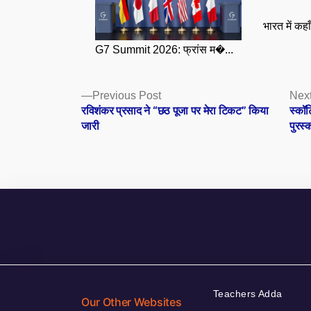
भारत में कहा
G7 Summit 2026: फ्रांस म�...
Posts
Previous
Previous Post
Next
post:
रविशंकर प्रसाद ने “छठ पूजा पर मेरा टिकट” किया
स्कॉ
navigation
जारी
पुरस्
Teachers Adda
Our Other Websites