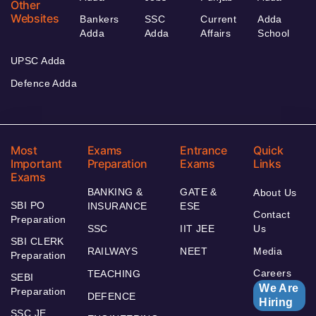
Other
Websites
Bankers
SSC
Current
Adda
Adda
Adda
Affairs
School
UPSC Adda
Defence Adda
Most
Exams
Entrance
Quick
Important
Preparation
Exams
Links
Exams
BANKING &
GATE &
About Us
SBI PO
INSURANCE
ESE
Contact
Preparation
SSC
IIT JEE
Us
SBI CLERK
RAILWAYS
NEET
Media
Preparation
Careers
TEACHING
SEBI
We Are
Preparation
DEFENCE
Hiring
SSC JE