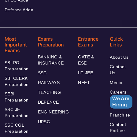
Defence Adda
Most
Exams
Entrance
Quick
Important
Preparation
Exams
Links
Exams
BANKING &
GATE &
About Us
SBI PO
INSURANCE
ESE
Contact
Preparation
SSC
IIT JEE
Us
SBI CLERK
RAILWAYS
NEET
Media
Preparation
Careers
TEACHING
SEBI
We Are
Preparation
DEFENCE
Hiring
SSC JE
ENGINEERING
Franchise
Preparation
UPSC
Content
SSC CGL
Partner
Preparation