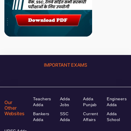
IMPORTANT EXAMS
Teachers
Adda
Adda
Engineers
Our
Adda
Jobs
Punjab
Adda
Other
Websites
Bankers
SSC
Current
Adda
Adda
Adda
Affairs
School
UPSC Adda