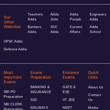
Teachers
Adda
Adda
Engineers
Our
Adda
Jobs
Punjab
Adda
Other
Websites
Bankers
SSC
Current
Adda
Adda
Adda
Affairs
School
UPSC Adda
Defence Adda
Most
Exams
Entrance
Quick
Important
Preparation
Exams
Links
Exams
BANKING &
GATE &
About Us
SBI PO
INSURANCE
ESE
Contact
Preparation
SSC
IIT JEE
Us
SBI CLERK
RAILWAYS
NEET
Media
Preparation