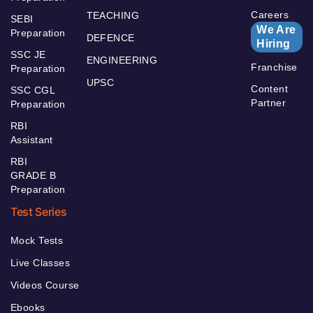
Careers
TEACHING
SEBI
We Are
Preparation
DEFENCE
Hiring
SSC JE
ENGINEERING
Franchise
Preparation
UPSC
Content
SSC CGL
Partner
Preparation
RBI
Assistant
RBI
GRADE B
Preparation
Test Series
Mock Tests
Live Classes
Videos Course
Ebooks