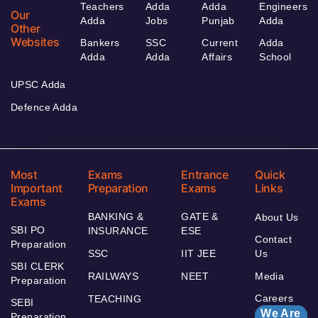
Teachers
Adda
Adda
Engineers
Our
Adda
Jobs
Punjab
Adda
Other
Websites
Bankers
SSC
Current
Adda
Adda
Adda
Affairs
School
UPSC Adda
Defence Adda
Most
Exams
Entrance
Quick
Important
Preparation
Exams
Links
Exams
BANKING &
GATE &
About Us
SBI PO
INSURANCE
ESE
Contact
Preparation
SSC
IIT JEE
Us
SBI CLERK
RAILWAYS
NEET
Media
Preparation
Careers
TEACHING
SEBI
We Are
Preparation