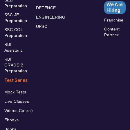
We Are
Preparation
DEFENCE
Hiring
SSC JE
ENGINEERING
Franchise
Preparation
UPSC
Content
SSC CGL
Partner
Preparation
RBI
Assistant
RBI
GRADE B
Preparation
Test Series
Mock Tests
Live Classes
Videos Course
Ebooks
Books