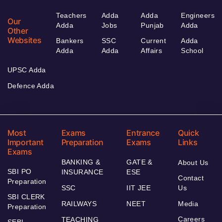
Teachers
Adda
Adda
Engineers
Our
Adda
Jobs
Punjab
Adda
Other
Websites
Bankers
SSC
Current
Adda
Adda
Adda
Affairs
School
UPSC Adda
Defence Adda
Most
Exams
Entrance
Quick
Important
Preparation
Exams
Links
Exams
BANKING &
GATE &
About Us
SBI PO
INSURANCE
ESE
Contact
Preparation
SSC
IIT JEE
Us
SBI CLERK
RAILWAYS
NEET
Media
Preparation
Careers
TEACHING
SEBI