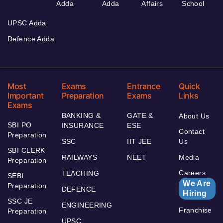
Adda
Adda
Affairs
School
UPSC Adda
Defence Adda
Most
Exams
Entrance
Quick
Important
Preparation
Exams
Links
Exams
BANKING &
GATE &
About Us
SBI PO
INSURANCE
ESE
Contact
Preparation
SSC
IIT JEE
Us
SBI CLERK
RAILWAYS
NEET
Media
Preparation
Careers
TEACHING
SEBI
We Are
Preparation
DEFENCE
Hiring
SSC JE
ENGINEERING
Franchise
Preparation
UPSC