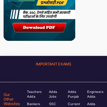
IMPORTANT EXAMS
Teachers
Adda
Adda
Engineers
Our
Adda
Jobs
Punjab
Adda
Other
Websites
Bankers
SSC
Current
Adda