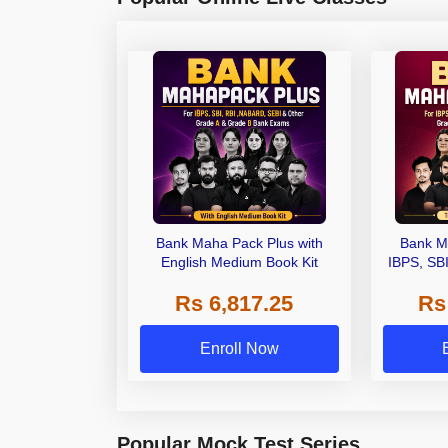
Bank Maha Pack Plus with
Bank M
English Medium Book Kit
IBPS, SB
Grade A,
Rs 6,817.25
Rs
Other Gra
Enroll Now
Popular Mock Test Series