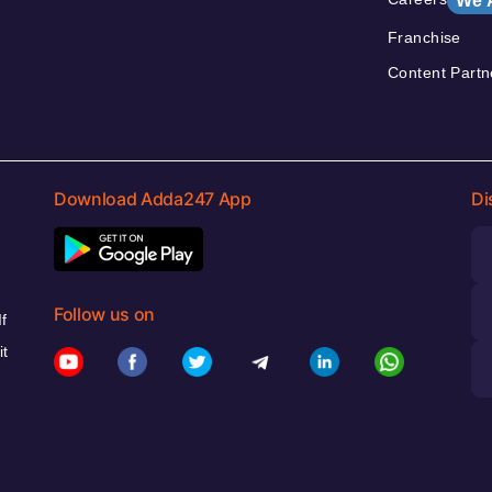
We 
Franchise
Content Partn
Download Adda247 App
Di
Follow us on
f
it