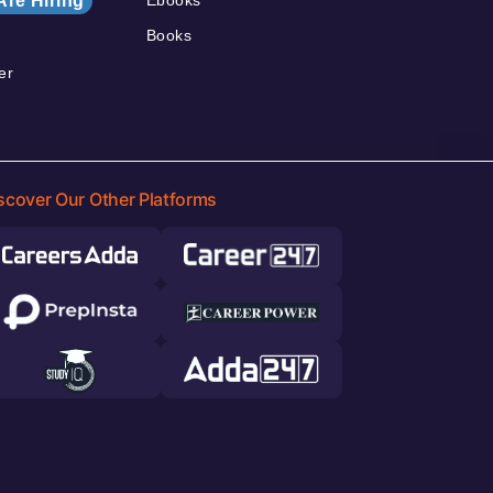
Are Hiring
Books
er
scover Our Other Platforms