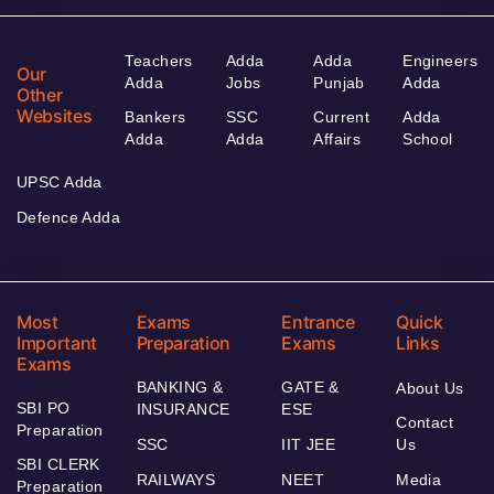
Teachers
Adda
Adda
Engineers
Our
Adda
Jobs
Punjab
Adda
Other
Websites
Bankers
SSC
Current
Adda
Adda
Adda
Affairs
School
UPSC Adda
Defence Adda
Most
Exams
Entrance
Quick
Important
Preparation
Exams
Links
Exams
BANKING &
GATE &
About Us
SBI PO
INSURANCE
ESE
Contact
Preparation
SSC
IIT JEE
Us
SBI CLERK
RAILWAYS
NEET
Media
Preparation