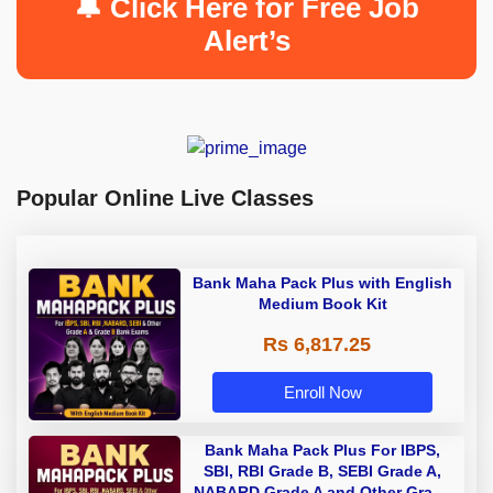
🔔 Click Here for Free Job
Alert’s
Popular Online Live Classes
Bank Maha Pack Plus with English
Medium Book Kit
Rs 6,817.25
Enroll Now
Bank Maha Pack Plus For IBPS,
SBI, RBI Grade B, SEBI Grade A,
NABARD Grade A and Other Grade