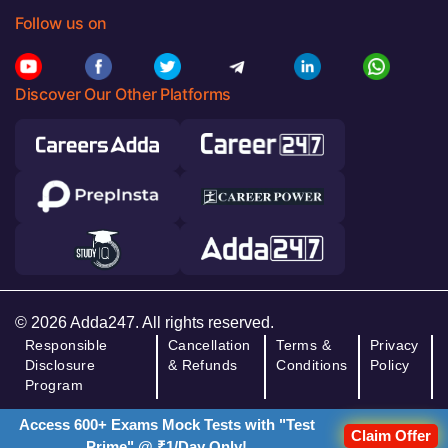
Follow us on
Discover Our Other Platforms
© 2026 Adda247. All rights reserved.
Responsible
Cancellation
Terms &
Privacy
Disclosure
& Refunds
Conditions
Policy
Program
Access 600+ Exams Mock Tests with "Test
Claim Offer
Prime" @ ₹1/Day Only!