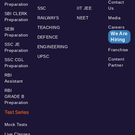
Contact
Preparation
SSC
IIT JEE
Us
SBI CLERK
RAILWAYS
NEET
Media
Preparation
Careers
TEACHING
SEBI
We Are
Preparation
DEFENCE
Hiring
SSC JE
ENGINEERING
Franchise
Preparation
UPSC
Content
SSC CGL
Partner
Preparation
RBI
Assistant
RBI
GRADE B
Preparation
Test Series
Mock Tests
Live Classes