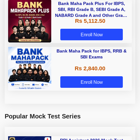
Bank Maha Pack Plus For IBPS,
SBI, RBI Grade B, SEBI Grade A,
NABARD Grade A and Other Grade
Rs 5,112.50
A & Grade B Bank Exams
Enroll Now
Bank Maha Pack for IBPS, RRB &
SBI Exams
Rs 2,840.00
Enroll Now
Popular Mock Test Series