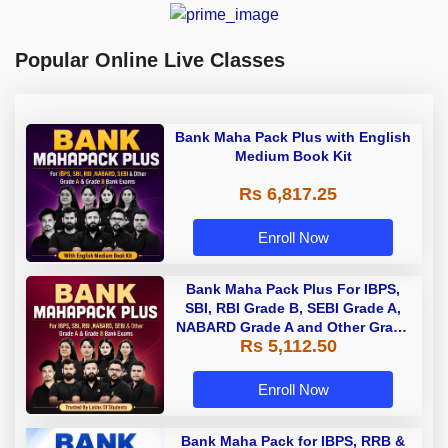
Popular Online Live Classes
Bank Maha Pack Plus with English
Medium Book Kit
Rs 6,817.25
Enroll Now
Bank Maha Pack Plus For IBPS,
SBI, RBI Grade B, SEBI Grade A,
NABARD Grade A and Other Grade
Rs 5,112.50
A & Grade B Bank Exams
Enroll Now
Bank Maha Pack for IBPS, RRB &