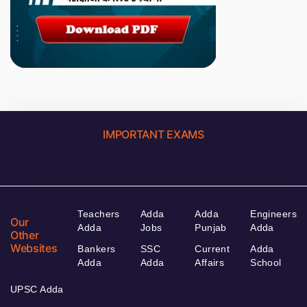
IMPORTANT EXAMS
Teachers
Adda
Adda
Engineers
Our
Adda
Jobs
Punjab
Adda
Other
Websites
Bankers
SSC
Current
Adda
Adda
Adda
Affairs
School
UPSC Adda