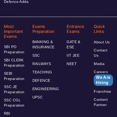
Defence Adda
Most
Exams
Entrance
Quick
Important
Preparation
Exams
Links
Exams
BANKING &
GATE &
About Us
SBI PO
INSURANCE
ESE
Contact
Preparation
SSC
IIT JEE
Us
SBI CLERK
RAILWAYS
NEET
Media
Preparation
Careers
TEACHING
SEBI
We Are
Preparation
DEFENCE
Hiring
SSC JE
ENGINEERING
Franchise
Preparation
UPSC
Content
SSC CGL
Partner
Preparation
RBI