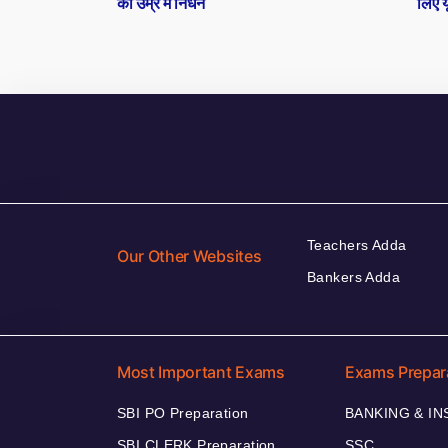
की उम्र में निधन
लिए 
Teachers Adda
Our Other Websites
Bankers Adda
Most Important Exams
Exams Prepar
SBI PO Preparation
BANKING & I
SBI CLERK Preparation
SSC