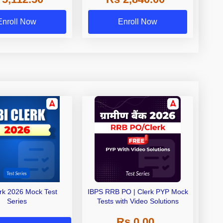
Exams
Enroll Now
Enroll Now
erk 2026 Mock Test
IBPS RRB PO | Clerk PYP Mock
Series
Tests with Video Solutions
Rs 0.00