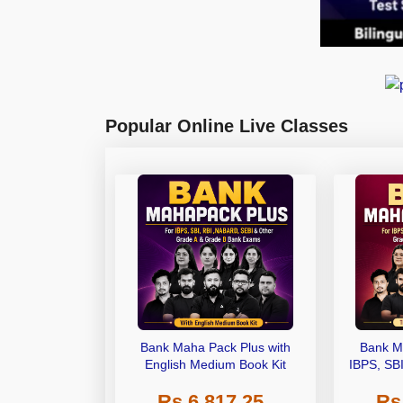
Popular Online Live Classes
Bank Maha Pack Plus with
Bank M
English Medium Book Kit
IBPS, SB
Grade A,
Rs 6,817.25
Rs
Other Gra