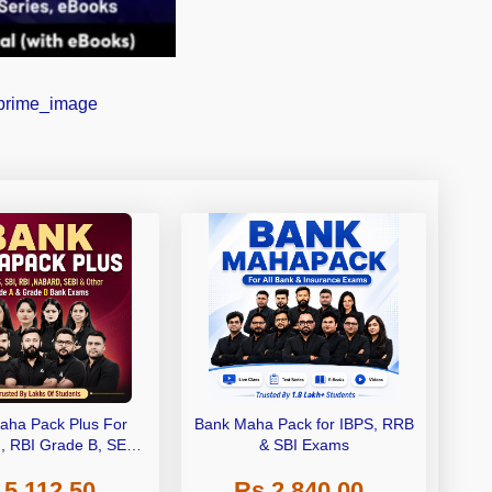
aha Pack Plus For
Bank Maha Pack for IBPS, RRB
I, RBI Grade B, SEBI
& SBI Exams
 NABARD Grade A and
 5,112.50
Rs 2,840.00
de A & Grade B Bank