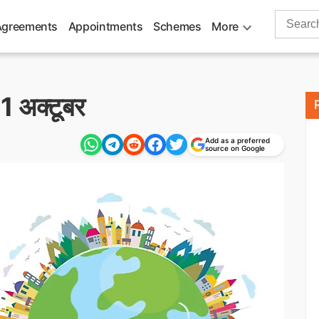
Search
Agreements
Appointments
Schemes
More
for:
1 अक्टूबर
Add as a preferred
source on Google