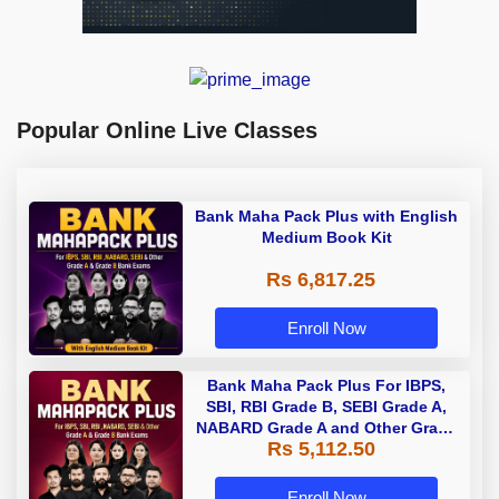
Popular Online Live Classes
Bank Maha Pack Plus with English
Medium Book Kit
Rs 6,817.25
Enroll Now
Bank Maha Pack Plus For IBPS,
SBI, RBI Grade B, SEBI Grade A,
NABARD Grade A and Other Grade
Rs 5,112.50
A & Grade B Bank Exams
Enroll Now