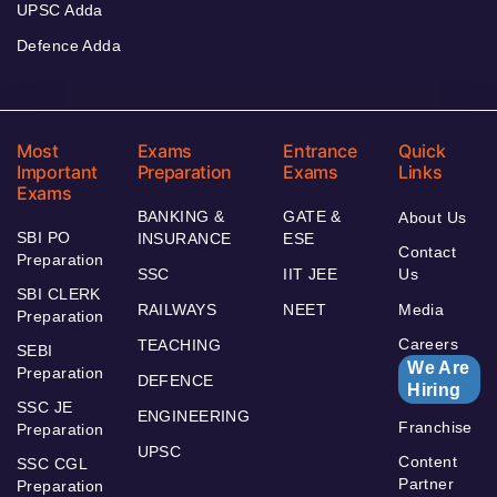
UPSC Adda
Defence Adda
Most
Exams
Entrance
Quick
Important
Preparation
Exams
Links
Exams
BANKING &
GATE &
About Us
SBI PO
INSURANCE
ESE
Contact
Preparation
SSC
IIT JEE
Us
SBI CLERK
RAILWAYS
NEET
Media
Preparation
Careers
TEACHING
SEBI
We Are
Preparation
DEFENCE
Hiring
SSC JE
ENGINEERING
Franchise
Preparation
UPSC
Content
SSC CGL
Partner
Preparation