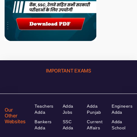
IMPORTANT EXAMS
Teachers
Adda
Adda
Engineers
Our
Adda
Jobs
Punjab
Adda
Other
Websites
Bankers
SSC
Current
Adda
Adda
Adda
Affairs
School