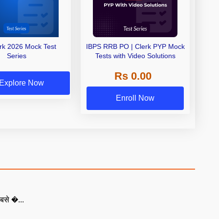
erk 2026 Mock Test
IBPS RRB PO | Clerk PYP Mock
Series
Tests with Video Solutions
Rs 0.00
Explore Now
Enroll Now
बसे �...