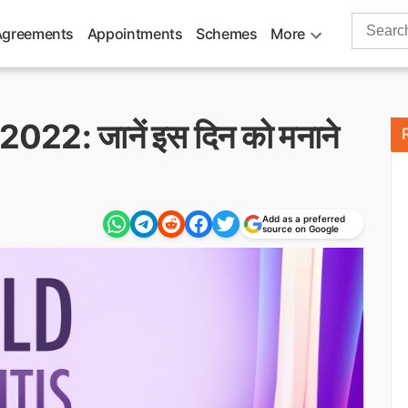
Search
Agreements
Appointments
Schemes
More
for:
22: जानें इस दिन को मनाने
Add as a preferred
source on Google