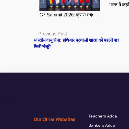
भारत में कहा
G7 Summit 2026: फ्रांस म�...
Posts
Previous
Previous Post
post:
भारतीय वायु सेना: हथियार प्रणाली शाखा को पहली बार
navigation
मिली मंजूरी
Teachers Adda
Our Other Websites
Bankers Adda