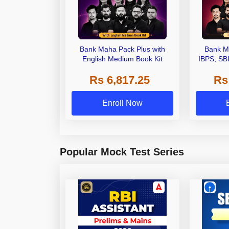
Bank Maha Pack Plus with
Bank M
English Medium Book Kit
IBPS, SB
Grade A,
Rs 6,817.25
Rs
Other Gra
Enroll Now
Popular Mock Test Series