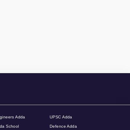
gineers Adda
UPSC Adda
da School
Defence Adda