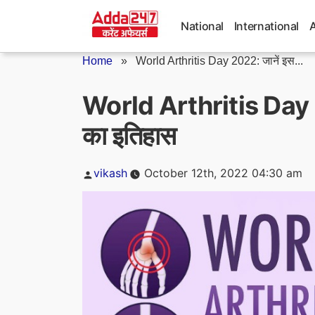
Skip
to
National
International
content
Home
»
World Arthritis Day 2022: जानें इस...
World Arthritis Day 20
का इतिहास
Posted
vikash
October 12th, 2022 04:30 am
by