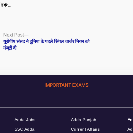
ँ ह�...
Next
Next Post
post:
यूरोपीय संसद ने दुनिया के पहले सिंगल चार्जर नियम को
मंजूरी दी
IMPORTANT EXAMS
Adda Jobs
Adda Punjab
En
SSC Adda
Current Affairs
Ad