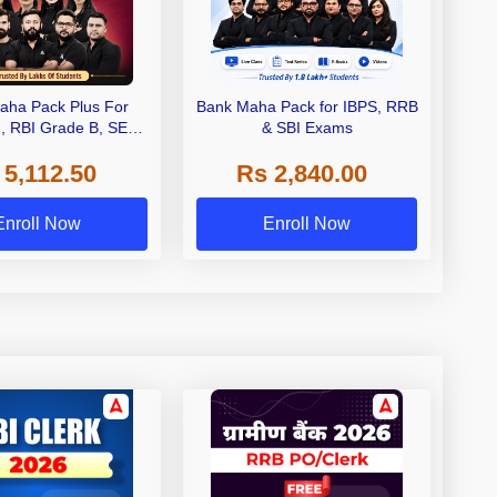
aha Pack Plus For
Bank Maha Pack for IBPS, RRB
I, RBI Grade B, SEBI
& SBI Exams
 NABARD Grade A and
 5,112.50
Rs 2,840.00
de A & Grade B Bank
Exams
Enroll Now
Enroll Now