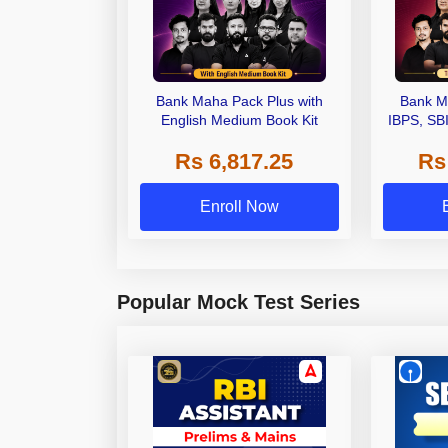
Bank Maha Pack Plus with
Bank M
English Medium Book Kit
IBPS, SB
Grade A,
Rs 6,817.25
Rs
Other Gra
Enroll Now
Popular Mock Test Series