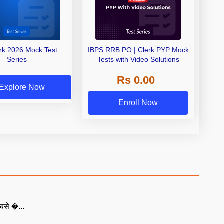
erk 2026 Mock Test
IBPS RRB PO | Clerk PYP Mock
Series
Tests with Video Solutions
Rs 0.00
Explore Now
Enroll Now
बसे �...