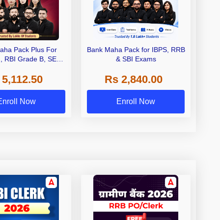
aha Pack Plus For
Bank Maha Pack for IBPS, RRB
I, RBI Grade B, SEBI
& SBI Exams
 NABARD Grade A and
 5,112.50
Rs 2,840.00
de A & Grade B Bank
Exams
Enroll Now
Enroll Now