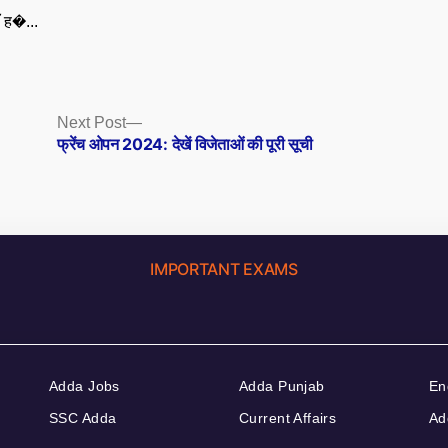
ँ ह�...
Next
Next Post
post:
फ्रेंच ओपन 2024: देखें विजेताओं की पूरी सूची
IMPORTANT EXAMS
Adda Jobs
Adda Punjab
En
SSC Adda
Current Affairs
Ad