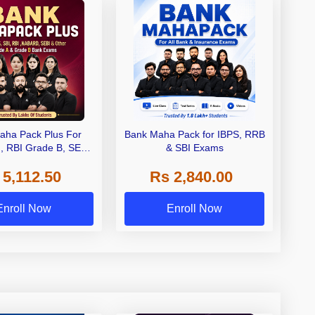
aha Pack Plus For
Bank Maha Pack for IBPS, RRB
I, RBI Grade B, SEBI
& SBI Exams
 NABARD Grade A and
 5,112.50
Rs 2,840.00
de A & Grade B Bank
Exams
Enroll Now
Enroll Now