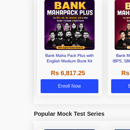
Bank Maha Pack Plus with
Bank M
English Medium Book Kit
IBPS, SB
Grade A,
Rs 6,817.25
Rs
Other Gra
Enroll Now
Popular Mock Test Series