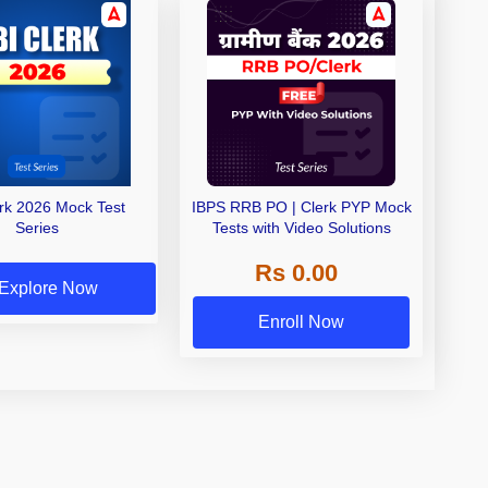
erk 2026 Mock Test
IBPS RRB PO | Clerk PYP Mock
Series
Tests with Video Solutions
Rs 0.00
Explore Now
Enroll Now