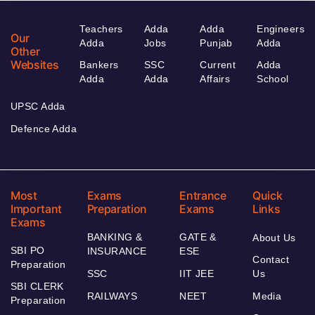
Teachers
Adda
Adda
Engineers
Our
Adda
Jobs
Punjab
Adda
Other
Websites
Bankers
SSC
Current
Adda
Adda
Adda
Affairs
School
UPSC Adda
Defence Adda
Most
Exams
Entrance
Quick
Important
Preparation
Exams
Links
Exams
BANKING &
GATE &
About Us
SBI PO
INSURANCE
ESE
Contact
Preparation
SSC
IIT JEE
Us
SBI CLERK
RAILWAYS
NEET
Media
Preparation