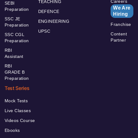
Careers
TEACHING
SEBI
We Are
Preparation
DEFENCE
Hiring
SSC JE
ENGINEERING
Franchise
Preparation
UPSC
Content
SSC CGL
Partner
Preparation
RBI
Assistant
RBI
GRADE B
Preparation
Test Series
Mock Tests
Live Classes
Videos Course
Ebooks