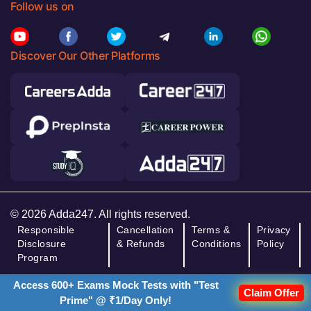
Follow us on
Discover Our Other Platforms
© 2026 Adda247. All rights reserved.
Responsible
Cancellation
Terms &
Privacy
Disclosure
& Refunds
Conditions
Policy
Program
Access 600+ Exams Mock Tests with "Test
Claim Offer
Prime" @ ₹1/Day Only!