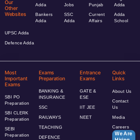
Our
Adda
Jobs
Punjab
Adda
Other
Websites
Bankers
SSC
Current
Adda
Adda
Adda
Affairs
School
UPSC Adda
Defence Adda
Most
Exams
Entrance
Quick
Important
Preparation
Exams
Links
Exams
BANKING &
GATE &
About Us
SBI PO
INSURANCE
ESE
Contact
Preparation
SSC
IIT JEE
Us
SBI CLERK
RAILWAYS
NEET
Media
Preparation
Careers
TEACHING
SEBI
We Are
Preparation
DEFENCE
Hiring