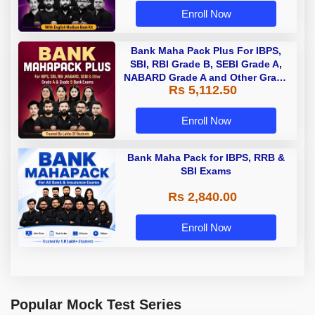
Enroll Now
Bank Maha Pack Plus For IBPS,
SBI, RBI Grade B, SEBI Grade A,
NABARD Grade A and Other Grade
Rs 5,112.50
A & Grade B Bank Exams
Enroll Now
Bank Maha Pack for IBPS, RRB &
SBI Exams
Rs 2,840.00
Enroll Now
Popular Mock Test Series