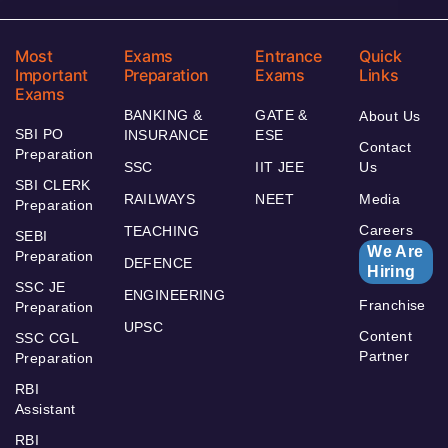
Most
Exams
Entrance
Quick
Important
Preparation
Exams
Links
Exams
BANKING &
GATE &
About Us
SBI PO
INSURANCE
ESE
Contact
Preparation
SSC
IIT JEE
Us
SBI CLERK
RAILWAYS
NEET
Media
Preparation
Careers
TEACHING
SEBI
We Are
Preparation
DEFENCE
Hiring
SSC JE
ENGINEERING
Franchise
Preparation
UPSC
Content
SSC CGL
Partner
Preparation
RBI
Assistant
RBI