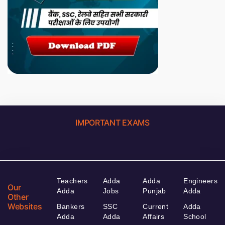
IMPORTANT EXAMS
Teachers
Adda
Adda
Engineers
Our
Adda
Jobs
Punjab
Adda
Other
Websites
Bankers
SSC
Current
Adda
Adda
Adda
Affairs
School