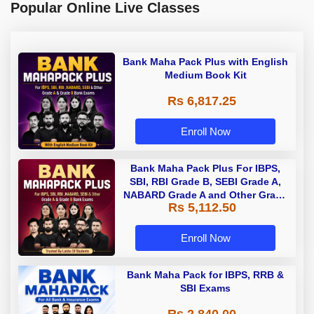
Popular Online Live Classes
Bank Maha Pack Plus with English
Medium Book Kit
Rs 6,817.25
Enroll Now
Bank Maha Pack Plus For IBPS,
SBI, RBI Grade B, SEBI Grade A,
NABARD Grade A and Other Grade
Rs 5,112.50
A & Grade B Bank Exams
Enroll Now
Bank Maha Pack for IBPS, RRB &
SBI Exams