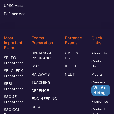
UPSC Adda
Defence Adda
Most
Exams
Entrance
Quick
Important
Preparation
Exams
Links
Exams
BANKING &
GATE &
About Us
SBI PO
INSURANCE
ESE
Contact
Preparation
SSC
IIT JEE
Us
SBI CLERK
RAILWAYS
NEET
Media
Preparation
Careers
TEACHING
SEBI
We Are
Preparation
DEFENCE
Hiring
SSC JE
ENGINEERING
Franchise
Preparation
UPSC
Content
SSC CGL