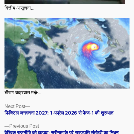
वित्तीय आसूचना...
भीषण चक्रवात म�...
Posts
Next
Next Post
post:
डिजिटल जनगणना 2027: 1 अप्रैल 2026 से फेज-1 की शुरुआत
navigation
Previous
Previous Post
post:
वैश्विक राजनीति को झटका: सूरीनाम के पूर्व राष्ट्रपति संतोखी का निधन