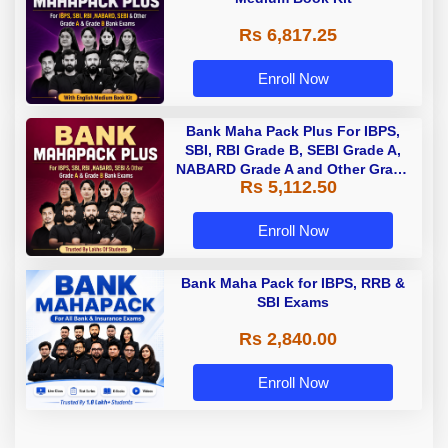
Rs 6,817.25
Enroll Now
Bank Maha Pack Plus For IBPS,
SBI, RBI Grade B, SEBI Grade A,
NABARD Grade A and Other Grade
Rs 5,112.50
A & Grade B Bank Exams
Enroll Now
Bank Maha Pack for IBPS, RRB &
SBI Exams
Rs 2,840.00
Enroll Now