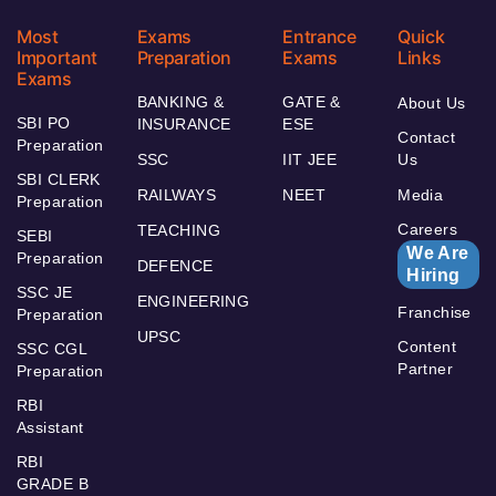
Most
Exams
Entrance
Quick
Important
Preparation
Exams
Links
Exams
BANKING &
GATE &
About Us
SBI PO
INSURANCE
ESE
Contact
Preparation
SSC
IIT JEE
Us
SBI CLERK
RAILWAYS
NEET
Media
Preparation
Careers
TEACHING
SEBI
We Are
Preparation
DEFENCE
Hiring
SSC JE
ENGINEERING
Franchise
Preparation
UPSC
Content
SSC CGL
Partner
Preparation
RBI
Assistant
RBI
GRADE B