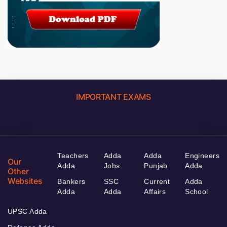
IMPORTANT EXAMS
Teachers
Adda
Adda
Engineers
Our
Adda
Jobs
Punjab
Adda
Other
Websites
Bankers
SSC
Current
Adda
Adda
Adda
Affairs
School
UPSC Adda