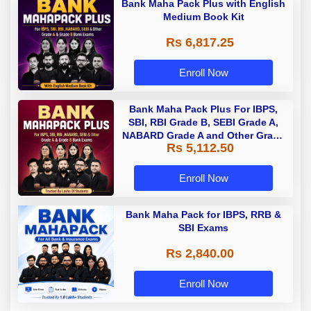
Bank Maha Pack Plus with English
Medium Book Kit
Rs 6,817.25
Enroll Now
Bank Maha Pack Plus For IBPS,
SBI, RBI Grade B, SEBI Grade A,
NABARD Grade A and Other Grade
Rs 5,112.50
A & Grade B Bank Exams
Enroll Now
Bank Maha Pack for IBPS, RRB &
SBI Exams
Rs 2,840.00
Enroll Now