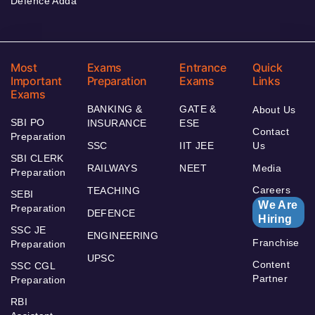
Defence Adda
Most
Exams
Entrance
Quick
Important
Preparation
Exams
Links
Exams
BANKING &
GATE &
About Us
SBI PO
INSURANCE
ESE
Contact
Preparation
SSC
IIT JEE
Us
SBI CLERK
RAILWAYS
NEET
Media
Preparation
Careers
TEACHING
SEBI
We Are
Preparation
DEFENCE
Hiring
SSC JE
ENGINEERING
Franchise
Preparation
UPSC
Content
SSC CGL
Partner
Preparation
RBI