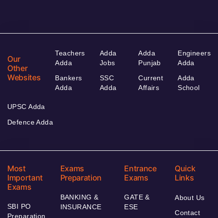
Teachers
Adda
Adda
Engineers
Our
Adda
Jobs
Punjab
Adda
Other
Websites
Bankers
SSC
Current
Adda
Adda
Adda
Affairs
School
UPSC Adda
Defence Adda
Most
Exams
Entrance
Quick
Important
Preparation
Exams
Links
Exams
BANKING &
GATE &
About Us
SBI PO
INSURANCE
ESE
Contact
Preparation