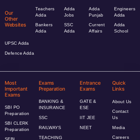
Teachers
Adda
Adda
Engineers
Our
Adda
Jobs
Punjab
Adda
Other
Websites
Bankers
SSC
Current
Adda
Adda
Adda
Affairs
School
UPSC Adda
Defence Adda
Most
Exams
Entrance
Quick
Important
Preparation
Exams
Links
Exams
BANKING &
GATE &
About Us
SBI PO
INSURANCE
ESE
Contact
Preparation
SSC
IIT JEE
Us
SBI CLERK
RAILWAYS
NEET
Media
Preparation
Careers
TEACHING
SEBI