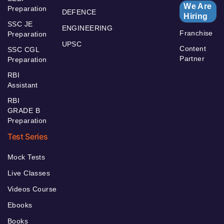
We Are
Preparation
DEFENCE
Hiring
SSC JE
ENGINEERING
Franchise
Preparation
UPSC
Content
SSC CGL
Partner
Preparation
RBI
Assistant
RBI
GRADE B
Preparation
Test Series
Mock Tests
Live Classes
Videos Course
Ebooks
Books