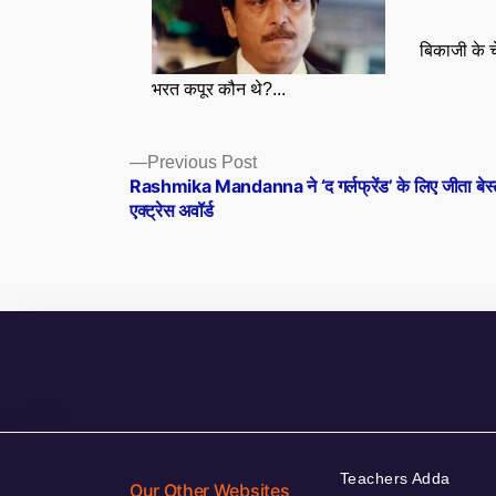
बिकाजी के 
भरत कपूर कौन थे?...
Posts
Previous
Previous Post
post:
Rashmika Mandanna ने ‘द गर्लफ्रेंड’ के लिए जीता बेस्
navigation
एक्ट्रेस अवॉर्ड
Teachers Adda
Our Other Websites