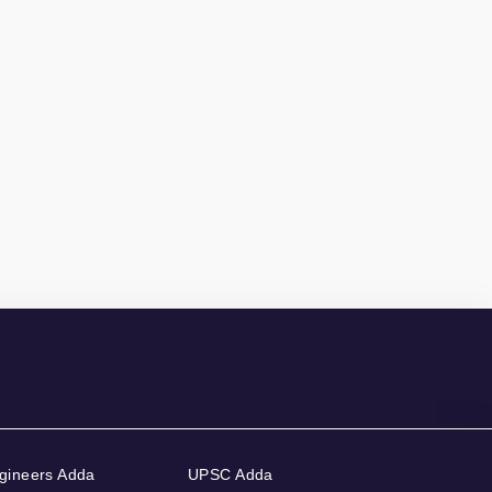
gineers Adda
UPSC Adda