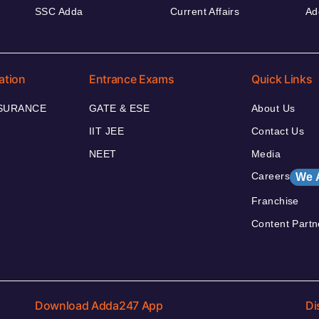
SSC Adda
Current Affairs
Ad
ation
Entrance Exams
Quick Links
NSURANCE
GATE & ESE
About Us
IIT JEE
Contact Us
NEET
Media
Careers
We 
Franchise
Content Partn
Download Adda247 App
Di