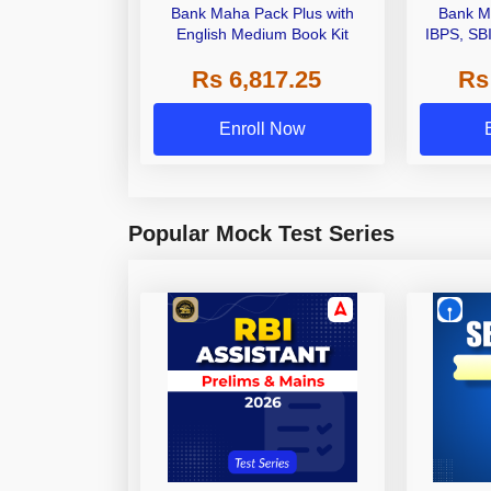
Bank Maha Pack Plus with
Bank M
English Medium Book Kit
IBPS, SB
Grade A,
Rs 6,817.25
Rs
Other Gra
Enroll Now
Popular Mock Test Series