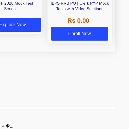
erk 2026 Mock Test
IBPS RRB PO | Clerk PYP Mock
Series
Tests with Video Solutions
Rs 0.00
Explore Now
Enroll Now
्गज �...