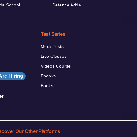
da School
Defence Adda
Test Series
Mock Tests
Live Classes
Videos Course
Are Hiring
Ebooks
Books
er
scover Our Other Platforms