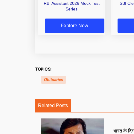
RBI Assistant 2026 Mock Test
SBI Cl
Series
Explore Now
TOPICS:
Obituaries
Related Posts
भारत के दिग