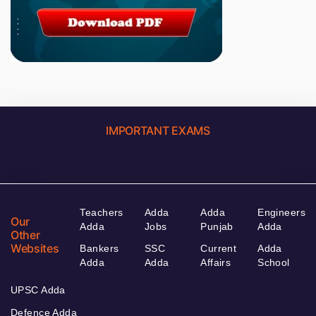
IMPORTANT EXAMS
Teachers
Adda
Adda
Engineers
Our
Adda
Jobs
Punjab
Adda
Other
Websites
Bankers
SSC
Current
Adda
Adda
Adda
Affairs
School
UPSC Adda
Defence Adda