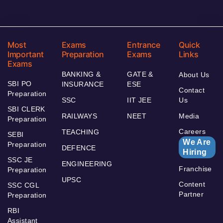
Most
Exams
Entrance
Quick
Important
Preparation
Exams
Links
Exams
BANKING &
GATE &
About Us
SBI PO
INSURANCE
ESE
Contact
Preparation
SSC
IIT JEE
Us
SBI CLERK
RAILWAYS
NEET
Media
Preparation
Careers
TEACHING
SEBI
We Are
Preparation
DEFENCE
Hiring
SSC JE
ENGINEERING
Franchise
Preparation
UPSC
Content
SSC CGL
Partner
Preparation
RBI
Assistant