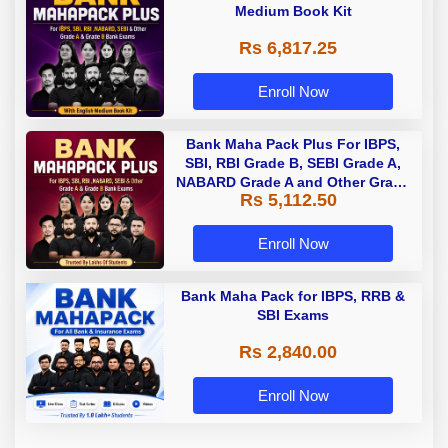
Medium Book Kit
Rs 6,817.25
Enroll Now
Bank Maha Pack Plus For IBPS,
SBI, RBI Grade B, SEBI Grade A,
NABARD Grade A and Other Grade
Rs 5,112.50
A & Grade B Bank Exams
Enroll Now
Bank Maha Pack for IBPS, RRB &
SBI Exams
Rs 2,840.00
Enroll Now