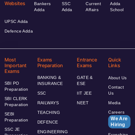
Websites
Bankers
SSC
Current
Adda
Adda
Adda
Affairs
School
UPSC Adda
Defence Adda
Most
Exams
Entrance
Quick
Important
Preparation
Exams
Links
Exams
BANKING &
GATE &
About Us
SBI PO
INSURANCE
ESE
Contact
Preparation
SSC
IIT JEE
Us
SBI CLERK
RAILWAYS
NEET
Media
Preparation
Careers
TEACHING
SEBI
We Are
Preparation
DEFENCE
Hiring
SSC JE
ENGINEERING
Franchise