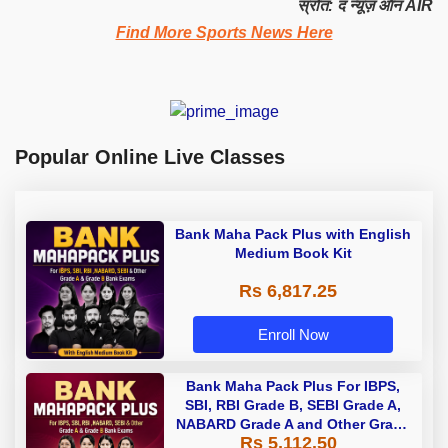
स्रोत: द न्यूज़ ऑन AIR
Find More Sports News Here
Popular Online Live Classes
Bank Maha Pack Plus with English
Medium Book Kit
Rs 6,817.25
Enroll Now
Bank Maha Pack Plus For IBPS,
SBI, RBI Grade B, SEBI Grade A,
NABARD Grade A and Other Grade
Rs 5,112.50
A & Grade B Bank Exams