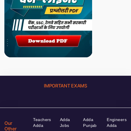
IMPORTANT EXAMS
Teachers
Adda
Adda
Engineers
Our
Adda
Jobs
Punjab
Adda
Other