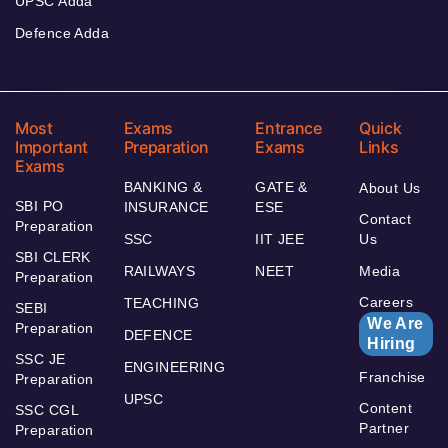
UPSC Adda
Defence Adda
Most
Exams
Entrance
Quick
Important
Preparation
Exams
Links
Exams
BANKING &
GATE &
About Us
SBI PO
INSURANCE
ESE
Contact
Preparation
SSC
IIT JEE
Us
SBI CLERK
RAILWAYS
NEET
Media
Preparation
Careers
TEACHING
SEBI
We Are
Preparation
DEFENCE
Hiring
SSC JE
ENGINEERING
Franchise
Preparation
UPSC
Content
SSC CGL
Partner
Preparation