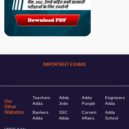
IMPORTANT EXAMS
Teachers
Adda
Adda
Engineers
Our
Adda
Jobs
Punjab
Adda
Other
Websites
Bankers
SSC
Current
Adda
Adda
Adda
Affairs
School